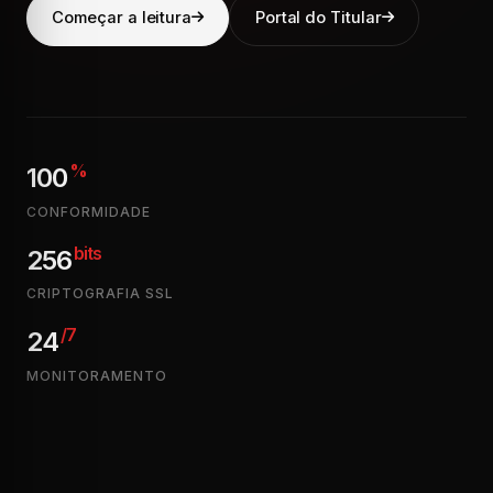
Começar a leitura
Portal do Titular
%
100
CONFORMIDADE
bits
256
CRIPTOGRAFIA SSL
/7
24
MONITORAMENTO